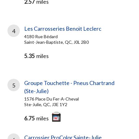
2.57
miles
Les Carrosseries Benoit Leclerc
4
4180 Rue Bédard
Saint-Jean-Baptiste, QC, J0L 2B0
5.35
miles
Groupe Touchette - Pneus Chartrand
5
(Ste-Julie)
1576 Place Du Fer-A-Cheval
Ste-Julie, QC, J3E 1Y2
6.75
miles
Carrossier ProColor Sainte-Julie