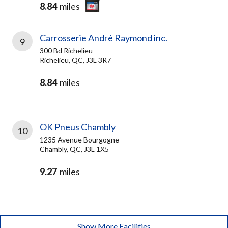
8.84
miles
Carrosserie André Raymond inc.
9
300 Bd Richelieu
Richelieu, QC, J3L 3R7
8.84
miles
OK Pneus Chambly
10
1235 Avenue Bourgogne
Chambly, QC, J3L 1X5
9.27
miles
Show More Facilities